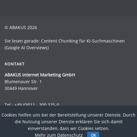
© ABAKUS 2026
Sie lesen gerade: Content Chunking für KI-Suchmaschinen
(Google AI Overviews)
KONTAKT
ABAKUS Internet Marketing GmbH
Blumenauer Str. 1
30449 Hannover
Tel.:
+49 (0)511 - 300 325-0
Fax.: +49 (0)511 - 300 325-44
Cookies helfen uns bei der Bereitstellung unserer Dienste. Durch
Mail:
info@abakus-internet-marketing.de
die Nutzung unserer Dienste erklären Sie sich damit
einverstanden, dass wir Cookies setzen.
Impressum
Datenschutz
AGB
Newsletter
Kontakt
Sitemap
Mehr zum Datenschutz
OK