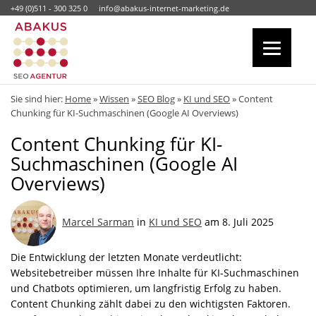
+49 (0)511 - 300 325 0
info@abakus-internet-marketing.de
Sie sind hier:
Home
»
Wissen
»
SEO Blog
»
KI und SEO
»
Content
Chunking für KI-Suchmaschinen (Google AI Overviews)
Content Chunking für KI-
Suchmaschinen (Google AI
Overviews)
Marcel Sarman
in
KI und SEO
am 8. Juli 2025
Die Entwicklung der letzten Monate verdeutlicht:
Websitebetreiber müssen Ihre Inhalte für KI-Suchmaschinen
und Chatbots optimieren, um langfristig Erfolg zu haben.
Content Chunking zählt dabei zu den wichtigsten Faktoren.