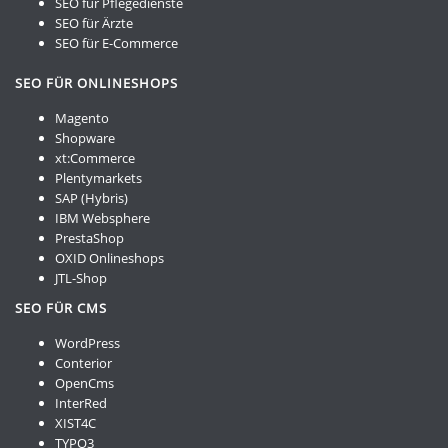
SEO für Pflegedienste
SEO für Ärzte
SEO für E-Commerce
SEO FÜR ONLINESHOPS
Magento
Shopware
xt:Commerce
Plentymarkets
SAP (Hybris)
IBM Websphere
PrestaShop
OXID Onlineshops
JTL-Shop
SEO FÜR CMS
WordPress
Conterior
OpenCms
InterRed
XIST4C
TYPO3