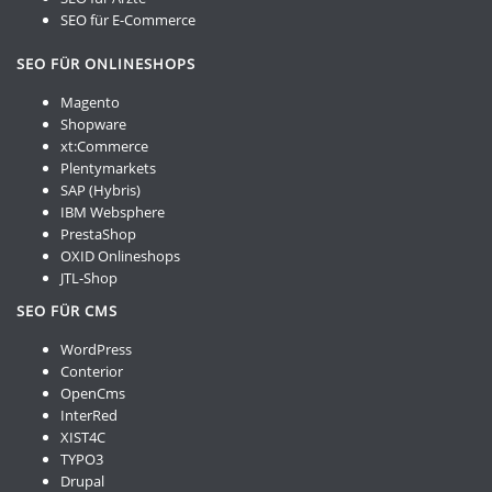
SEO für E-Commerce
SEO FÜR ONLINESHOPS
Magento
Shopware
xt:Commerce
Plentymarkets
SAP (Hybris)
IBM Websphere
PrestaShop
OXID Onlineshops
JTL-Shop
SEO FÜR CMS
WordPress
Conterior
OpenCms
InterRed
XIST4C
TYPO3
Drupal