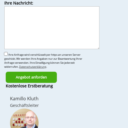
Feld
Ihre Nachricht:
leer.
Ihre Anfrage wird verschlüsselt per https an unseren Server
geschickt. Wir werden Ihre Angaben nur zur Beantwortung Ihrer
Anfrage verwenden. Ihre Einwilligung können Sie jederzeit
widerrufen.
Datenschutzerklärung
.
Bitte
Kostenlose Erstberatung
lasse
dieses
Kamillo Kluth
Feld
Geschäftsleiter
leer.