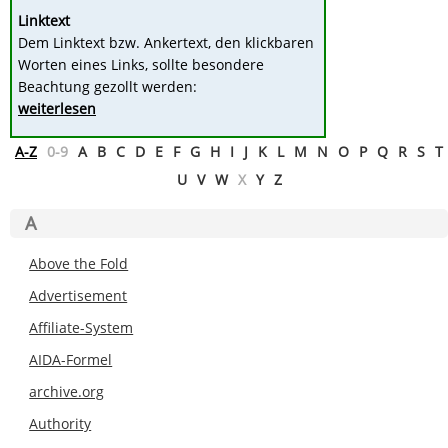
Linktext
Dem Linktext bzw. Ankertext, den klickbaren
Worten eines Links, sollte besondere
Beachtung gezollt werden:
weiterlesen
A-Z
0-9
A
B
C
D
E
F
G
H
I
J
K
L
M
N
O
P
Q
R
S
T
U
V
W
X
Y
Z
A
Above the Fold
Advertisement
Affiliate-System
AIDA-Formel
archive.org
Authority