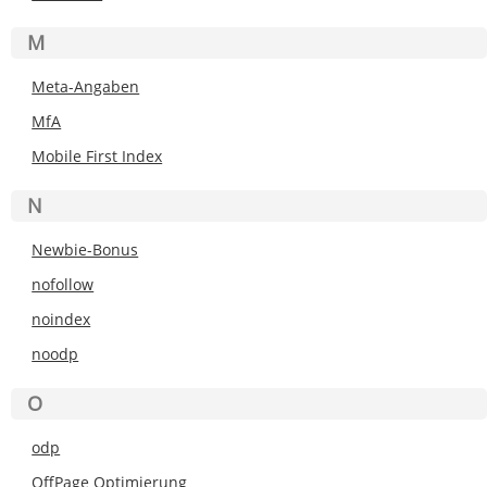
M
Meta-Angaben
MfA
Mobile First Index
N
Newbie-Bonus
nofollow
noindex
noodp
O
odp
OffPage Optimierung