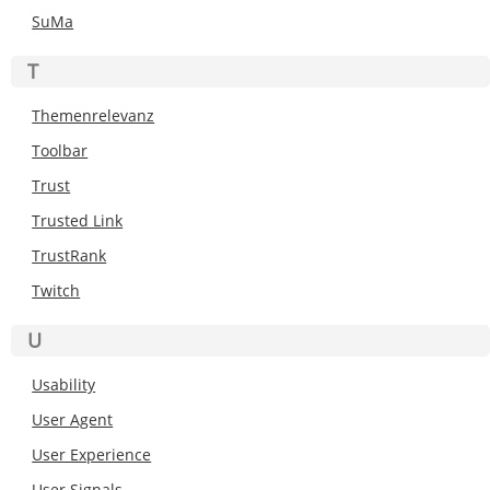
SuMa
T
Themenrelevanz
Toolbar
Trust
Trusted Link
TrustRank
Twitch
U
Usability
User Agent
User Experience
User Signals