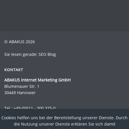
© ABAKUS 2026
Sie lesen gerade: SEO Blog
KONTAKT
ABAKUS Internet Marketing GmbH
Blumenauer Str. 1
30449 Hannover
Tel.:
+49 (0)511 - 300 325-0
Fax.: +49 (0)511 - 300 325-44
Cookies helfen uns bei der Bereitstellung unserer Dienste. Durch
Mail:
info@abakus-internet-marketing.de
die Nutzung unserer Dienste erklären Sie sich damit