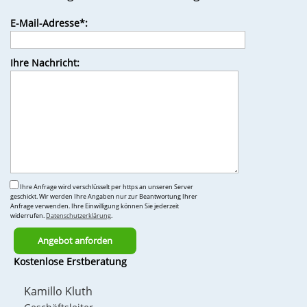
Bitte
E-Mail-Adresse*:
lasse
dieses
Feld
Ihre Nachricht:
leer.
Ihre Anfrage wird verschlüsselt per https an unseren Server
geschickt. Wir werden Ihre Angaben nur zur Beantwortung Ihrer
Anfrage verwenden. Ihre Einwilligung können Sie jederzeit
widerrufen.
Datenschutzerklärung
.
Bitte
Kostenlose Erstberatung
lasse
dieses
Kamillo Kluth
Feld