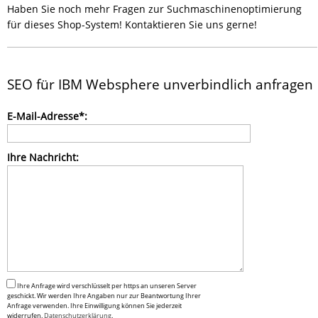
Haben Sie noch mehr Fragen zur Suchmaschinenoptimierung
für dieses Shop-System! Kontaktieren Sie uns gerne!
SEO für IBM Websphere unverbindlich anfragen
Bitte
E-Mail-Adresse*:
lasse
dieses
Feld
Ihre Nachricht:
leer.
Ihre Anfrage wird verschlüsselt per https an unseren Server
geschickt. Wir werden Ihre Angaben nur zur Beantwortung Ihrer
Anfrage verwenden. Ihre Einwilligung können Sie jederzeit
widerrufen.
Datenschutzerklärung
.