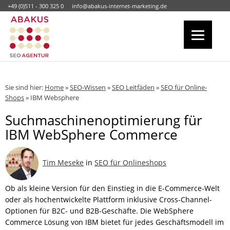
+49 (0)511 - 300 325 0
info@abakus-internet-marketing.de
Sie sind hier:
Home
»
SEO-Wissen
»
SEO Leitfäden
»
SEO für Online-
Shops
»
IBM Websphere
Suchmaschinenoptimierung für
IBM WebSphere Commerce
Tim Meseke
in
SEO für Onlineshops
Ob als kleine Version für den Einstieg in die E-Commerce-Welt
oder als hochentwickelte Plattform inklusive Cross-Channel-
Optionen für B2C- und B2B-Geschäfte. Die WebSphere
Commerce Lösung von IBM bietet für jedes Geschäftsmodell im