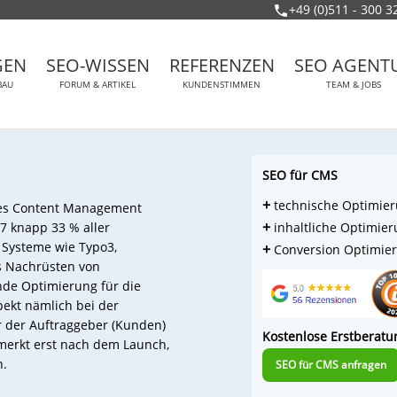
+49 (0)511 - 300 3
GEN
SEO-WISSEN
REFERENZEN
SEO AGENT
BAU
FORUM & ARTIKEL
KUNDENSTIMMEN
TEAM & JOBS
SEO für CMS
+
technische Optimie
ines Content Management
+
7 knapp 33 % aller
inhaltliche Optimie
 Systeme wie Typo3,
+
Conversion Optimie
s Nachrüsten von
nde Optimierung für die
ekt nämlich bei der
r der Auftraggeber (Kunden)
Kostenlose Erstberatu
merkt erst nach dem Launch,
n.
SEO für CMS anfragen