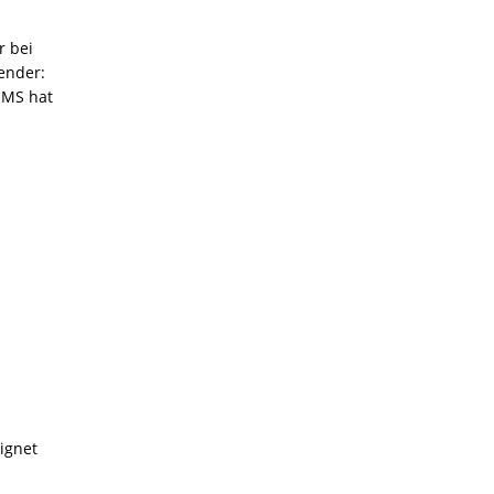
r bei
ender:
SMS hat
eignet