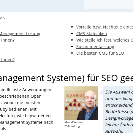
CMS
Vorteile bzw. Nachteile ein
 Management Lösung
CMS Statistiken
u Ihnen?
Wie stelle ich fest, welches C
Zusammenfassung
Die besten CMS für SEO
u Ihnen?
anagement Systeme) für SEO ge
chiedlichste Anwendungen
Die Auswahl 
n beschriebenen Open
und des kompa
, wobei die meisten
entscheidend.
Ruby bedienen. Mit
Bedürfnisse p
ostern, wie bspw. denen
Designvorlage
t Management Systeme nach
Marcel Sarman
leichte Änder
IT-Abteilung
als
Auswahl.