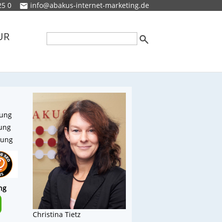
25 0
info@abakus-internet-marketing.de
UR
rung
rung
rung
ng
Christina Tietz