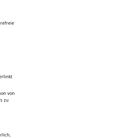
refreie
rlinkt
hon von
ms zu
rlich,