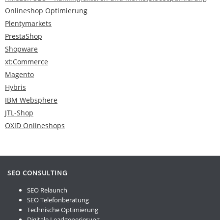
Onlineshop Optimierung
Plentymarkets
PrestaShop
Shopware
xt:Commerce
Magento
Hybris
IBM Websphere
JTL-Shop
OXID Onlineshops
SEO CONSULTING
SEO Relaunch
SEO Telefonberatung
Technische Optimierung
Digitale Leadgenerierung