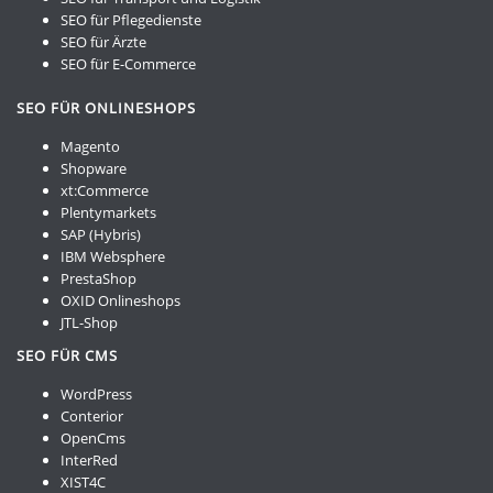
SEO für Pflegedienste
SEO für Ärzte
SEO für E-Commerce
SEO FÜR ONLINESHOPS
Magento
Shopware
xt:Commerce
Plentymarkets
SAP (Hybris)
IBM Websphere
PrestaShop
OXID Onlineshops
JTL-Shop
SEO FÜR CMS
WordPress
Conterior
OpenCms
InterRed
XIST4C