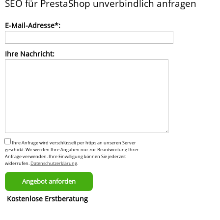
SEO für PrestaShop unverbindlich anfragen
Bitte
E-Mail-Adresse*:
lasse
dieses
Feld
Ihre Nachricht:
leer.
Ihre Anfrage wird verschlüsselt per https an unseren Server
geschickt. Wir werden Ihre Angaben nur zur Beantwortung Ihrer
Anfrage verwenden. Ihre Einwilligung können Sie jederzeit
widerrufen.
Datenschutzerklärung
.
Kostenlose Erstberatung