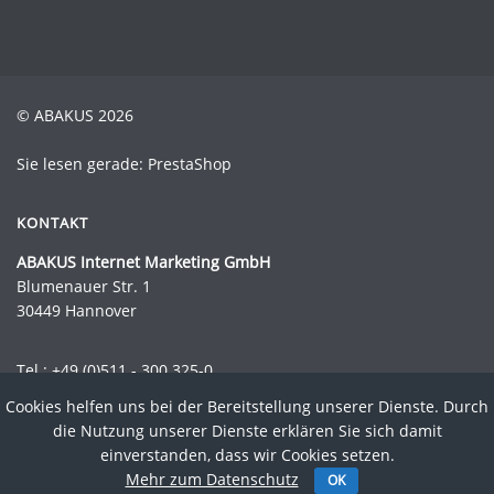
© ABAKUS 2026
Sie lesen gerade: PrestaShop
KONTAKT
ABAKUS Internet Marketing GmbH
Blumenauer Str. 1
30449 Hannover
Tel.:
+49 (0)511 - 300 325-0
Fax.: +49 (0)511 - 300 325-44
Cookies helfen uns bei der Bereitstellung unserer Dienste. Durch
Mail:
info@abakus-internet-marketing.de
die Nutzung unserer Dienste erklären Sie sich damit
einverstanden, dass wir Cookies setzen.
Impressum
Datenschutz
AGB
Newsletter
Kontakt
Sitemap
Mehr zum Datenschutz
OK