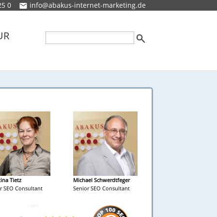
25 0
info@abakus-internet-marketing.de
UR
tina Tietz
Michael Schwerdtfeger
r SEO Consultant
Senior SEO Consultant