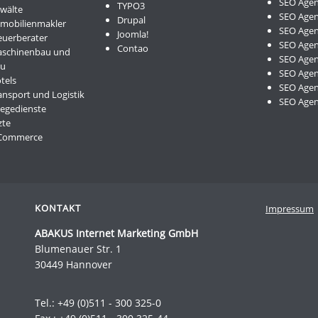
SEO Agen
TYPO3
nwälte
SEO Agen
Drupal
mmobilienmakler
SEO Agen
Joomla!
euerberater
SEO Agen
Contao
aschinenbau und
SEO Agen
au
SEO Agen
tels
SEO Agent
ansport und Logistik
SEO Age
legedienste
zte
-Commerce
KONTAKT
Impressum
ABAKUS Internet Marketing GmbH
Blumenauer Str. 1
30449 Hannover
Tel.:
+49 (0)511 - 300 325-0