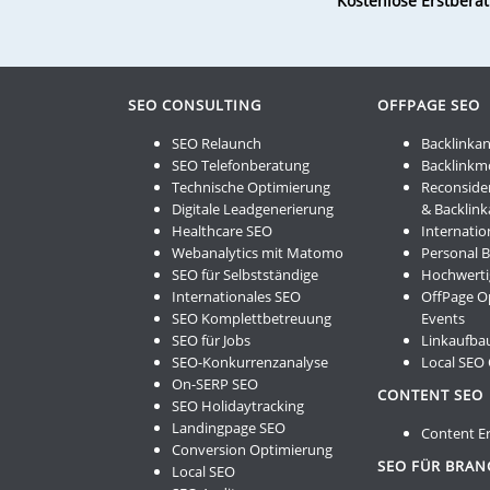
Kostenlose Erstbera
lasse
dieses
Feld
leer.
SEO CONSULTING
OFFPAGE SEO
SEO Relaunch
Backlinkan
SEO Telefonberatung
Backlinkm
Technische Optimierung
Reconside
Digitale Leadgenerierung
& Backlin
Healthcare SEO
Internatio
Webanalytics mit Matomo
Personal 
SEO für Selbstständige
Hochwerti
Internationales SEO
OffPage O
SEO Komplettbetreuung
Events
SEO für Jobs
Linkaufbau
SEO-Konkurrenzanalyse
Local SEO
On-SERP SEO
CONTENT SEO
SEO Holidaytracking
Landingpage SEO
Content Er
Conversion Optimierung
SEO FÜR BRA
Local SEO