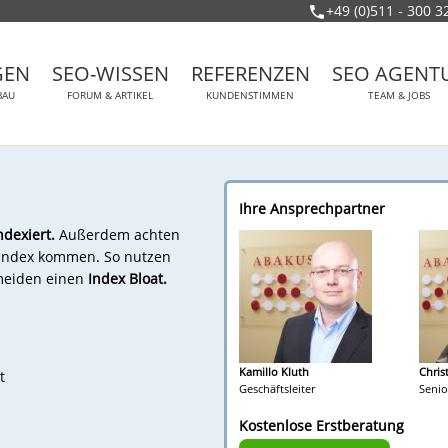
+49 (0)511 - 300 3
GEN
SEO-WISSEN
REFERENZEN
SEO AGENT
BAU
FORUM & ARTIKEL
KUNDENSTIMMEN
TEAM & JOBS
Ihre Ansprechpartner
ndexiert.
Außerdem achten
n Index kommen. So nutzen
rmeiden einen
Index Bloat.
Kamillo Kluth
Chris
t
Geschäftsleiter
Senio
Kostenlose Erstberatung