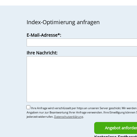
Index-Optimierung anfragen
Bitte
E-Mail-Adresse*:
lasse
dieses
Feld
Ihre Nachricht:
leer.
Ihre Anfrage wird verschlüsselt per https an unseren Server geschickt. Wir werden
Angaben nur zur Beantwortung Ihrer Anfrage verwenden. Ihre Einwilligung können S
jederzeit widerrufen.
Datenschutzerklärung
.
Bitte