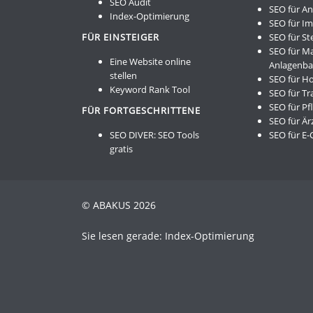
SEO Audit
SEO für A
Index-Optimierung
SEO für I
FÜR EINSTEIGER
SEO für St
SEO für M
Eine Website online
Anlagenb
stellen
SEO für Ho
Keyword Rank Tool
SEO für Tr
SEO für Pf
FÜR FORTGESCHRITTENE
SEO für Är
SEO DIVER:
SEO Tools
SEO für E
gratis
© ABAKUS 2026
Sie lesen gerade: Index-Optimierung