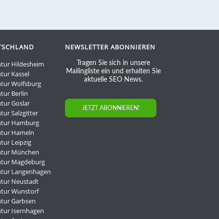
TSCHLAND
NEWSLETTER ABONNIEREN
tur Hildesheim
Tragen Sie sich in unsere
Mailingliste ein und erhalten Sie
tur Kassel
aktuelle SEO News.
tur Wolfsburg
tur Berlin
tur Goslar
JETZT ABONNIEREN!
ur Salzgitter
ntur Hamburg
ntur Hameln
tur Leipzig
ntur München
ntur Magdeburg
ntur Langenhagen
tur Neustadt
tur Wunstorf
tur Garbsen
tur Isernhagen