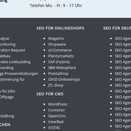
tung
Telefon Mo. - Fr. 9 - 17 Uhr
SEO FÜR ONLINESHOPS
SEO FÜR DEU
alyse
Magento
SEO Agen
onitoring
Shopware
SEO Agen
ration Request
xt:Commerce
SEO Agen
kabbau
Plentymarkets
SEO Agen
nales Linkbuilding
SAP (Hybris)
SEO Agen
Branding
IBM Websphere
SEO Agent
ge Pressemitteilungen
PrestaShop
SEO Age
ptimierung für
OXID Onlineshops
SEO Age
JTL-Shop
SEO Agen
 für Jobs
SEO Age
SEO FÜR CMS
 Offpage
SEO Age
SEO Age
WordPress
SEO Agen
Conterior
SEO Agen
stellung
OpenCms
SEO Agen
InterRed
NCHEN
SEO Agen
XIST4C