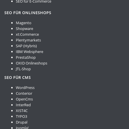
SEO für E-Commerce
SEO FÜR ONLINESHOPS
Magento
Shopware
xt:Commerce
Plentymarkets
SAP (Hybris)
IBM Websphere
PrestaShop
OXID Onlineshops
JTL-Shop
SEO FÜR CMS
WordPress
Conterior
OpenCms
InterRed
XIST4C
TYPO3
Drupal
Joomla!