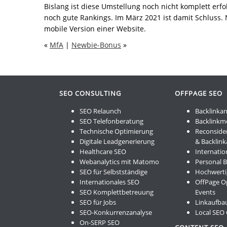
Bislang ist diese Umstellung noch nicht komplett erf
noch gute Rankings. Im März 2021 ist damit Schluss. 
mobile Version einer Website.
«
MfA
|
Newbie-Bonus
»
SEO CONSULTING
OFFPAGE SEO
SEO Relaunch
Backlinkan
SEO Telefonberatung
Backlinkm
Technische Optimierung
Reconside
Digitale Leadgenerierung
& Backlin
Healthcare SEO
Internatio
Webanalytics mit Matomo
Personal 
SEO für Selbstständige
Hochwerti
Internationales SEO
OffPage O
SEO Komplettbetreuung
Events
SEO für Jobs
Linkaufbau
SEO-Konkurrenzanalyse
Local SEO
On-SERP SEO