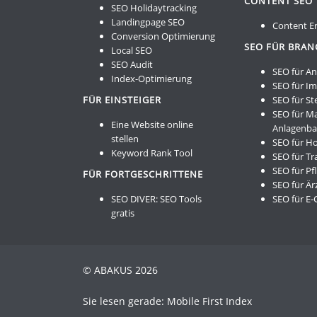
CONTENT SEO
SEO Holidaytracking
Landingpage SEO
Content Er
Conversion Optimierung
SEO FÜR BRA
Local SEO
SEO Audit
SEO für A
Index-Optimierung
SEO für I
FÜR EINSTEIGER
SEO für St
SEO für M
Eine Website online
Anlagenb
stellen
SEO für Ho
Keyword Rank Tool
SEO für Tr
SEO für Pf
FÜR FORTGESCHRITTENE
SEO für Är
SEO DIVER:
SEO Tools
SEO für E
gratis
© ABAKUS 2026
Sie lesen gerade: Mobile First Index