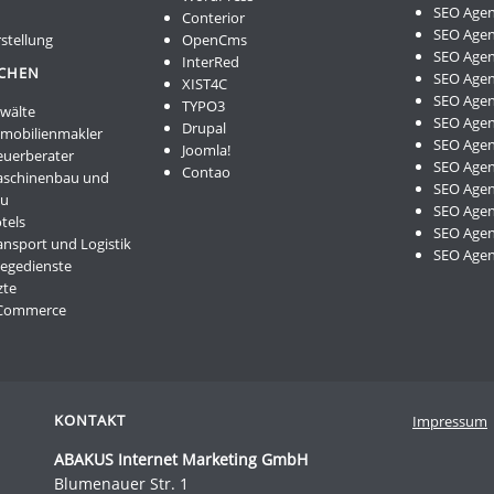
SEO Agen
Conterior
SEO Agen
stellung
OpenCms
SEO Agen
InterRed
NCHEN
SEO Agen
XIST4C
SEO Agen
TYPO3
nwälte
SEO Agen
Drupal
mmobilienmakler
SEO Agen
Joomla!
euerberater
SEO Agen
Contao
aschinenbau und
SEO Agen
au
SEO Agen
tels
SEO Agent
ansport und Logistik
SEO Age
legedienste
zte
-Commerce
KONTAKT
Impressum
ABAKUS Internet Marketing GmbH
Blumenauer Str. 1