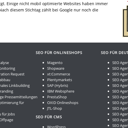
olgt. Einige nicht mobil optimierte Websites haben immer
Nach diesem Stichtag zählt bei Google nur noch die
SEO FÜR ONLINESHOPS
SEO FÜR DEU
alyse
Magento
SEO Agen
onitoring
Shopware
SEO Agen
ration Request
xt:Commerce
SEO Agen
kabbau
Plentymarkets
SEO Agen
nales Linkbuilding
SAP (Hybris)
SEO Agen
Branding
IBM Websphere
SEO Agent
ge Pressemitteilungen
PrestaShop
SEO Age
ptimierung für
OXID Onlineshops
SEO Age
JTL-Shop
SEO Agen
 für Jobs
SEO Age
SEO FÜR CMS
 Offpage
SEO Age
SEO Age
WordPress