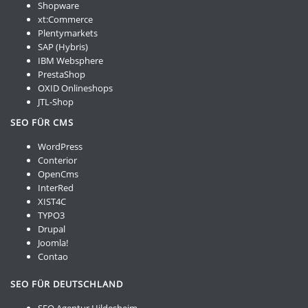
Shopware
xt:Commerce
Plentymarkets
SAP (Hybris)
IBM Websphere
PrestaShop
OXID Onlineshops
JTL-Shop
SEO FÜR CMS
WordPress
Conterior
OpenCms
InterRed
XIST4C
TYPO3
Drupal
Joomla!
Contao
SEO FÜR DEUTSCHLAND