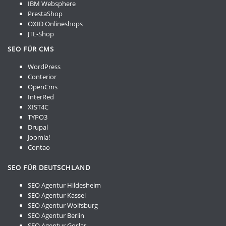
IBM Websphere
PrestaShop
OXID Onlineshops
JTL-Shop
SEO FÜR CMS
WordPress
Conterior
OpenCms
InterRed
XIST4C
TYPO3
Drupal
Joomla!
Contao
SEO FÜR DEUTSCHLAND
SEO Agentur Hildesheim
SEO Agentur Kassel
SEO Agentur Wolfsburg
SEO Agentur Berlin
SEO Agentur Goslar