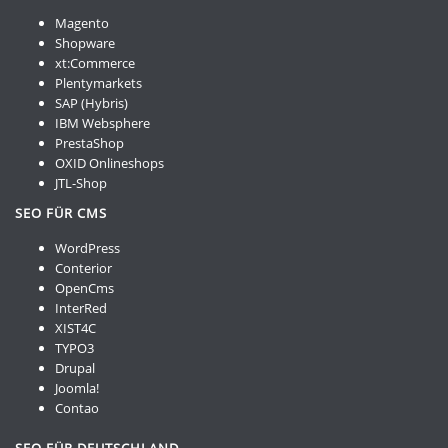
Magento
Shopware
xt:Commerce
Plentymarkets
SAP (Hybris)
IBM Websphere
PrestaShop
OXID Onlineshops
JTL-Shop
SEO FÜR CMS
WordPress
Conterior
OpenCms
InterRed
XIST4C
TYPO3
Drupal
Joomla!
Contao
SEO FÜR DEUTSCHLAND