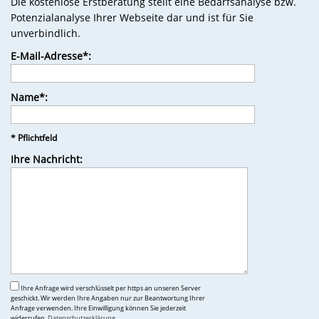
Die kostenlose Erstberatung stellt eine Bedarfsanalyse bzw.
Potenzialanalyse Ihrer Webseite dar und ist für Sie
unverbindlich.
E-Mail-Adresse*:
Name*:
* Pflichtfeld
Ihre Nachricht:
Ihre Anfrage wird verschlüsselt per https an unseren Server
geschickt. Wir werden Ihre Angaben nur zur Beantwortung Ihrer
Anfrage verwenden. Ihre Einwilligung können Sie jederzeit
widerrufen.
Datenschutzerklärung
.