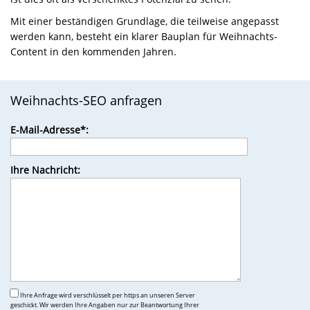
Mit einer beständigen Grundlage, die teilweise angepasst
werden kann, besteht ein klarer Bauplan für Weihnachts-
Content in den kommenden Jahren.
Weihnachts-SEO anfragen
Bitte
E-Mail-Adresse*:
lasse
dieses
Feld
Ihre Nachricht:
leer.
Ihre Anfrage wird verschlüsselt per https an unseren Server
geschickt. Wir werden Ihre Angaben nur zur Beantwortung Ihrer