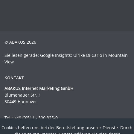
© ABAKUS 2026
Sie lesen gerade: Google Insights: Ulrike Di Carlo in Mountain
View
KONTAKT
ABAKUS Internet Marketing GmbH
Blumenauer Str. 1
30449 Hannover
Tel.:
+49 (0)511 - 300 325-0
Fax.: +49 (0)511 - 300 325-44
Cookies helfen uns bei der Bereitstellung unserer Dienste. Durch
Mail:
info@abakus-internet-marketing.de