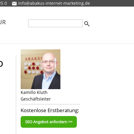
25 0
info@abakus-internet-marketing.de
UR
b
Kamillo Kluth
Geschäftsleiter
Kostenlose Erstberatung:
SEO Angebot anfordern >>