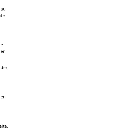
bau
ite
ne
der
eder,
sen,
eite.