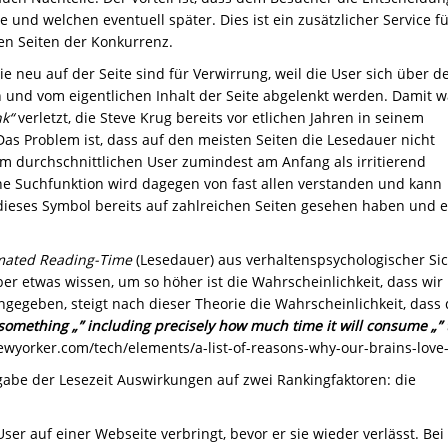
te und welchen eventuell später. Dies ist ein zusätzlicher Service f
n Seiten der Konkurrenz.
ie neu auf der Seite sind für Verwirrung, weil die User sich über d
 und vom eigentlichen Inhalt der Seite abgelenkt werden. Damit w
k“
verletzt, die Steve Krug bereits vor etlichen Jahren in seinem
as Problem ist, dass auf den meisten Seiten die Lesedauer nicht
durchschnittlichen User zumindest am Anfang als irritierend
e Suchfunktion wird dagegen von fast allen verstanden und kann
dieses Symbol bereits auf zahlreichen Seiten gesehen haben und e
mated Reading-Time
(Lesedauer) aus verhaltenspsychologischer Sic
ber etwas wissen, um so höher ist die Wahrscheinlichkeit, dass wir
ngegeben, steigt nach dieser Theorie die Wahrscheinlichkeit, dass 
mething „” including precisely how much time it will consume „” 
wyorker.com/tech/elements/a-list-of-reasons-why-our-brains-love-
abe der Lesezeit Auswirkungen auf zwei Rankingfaktoren: die
ser auf einer Webseite verbringt, bevor er sie wieder verlässt. Bei