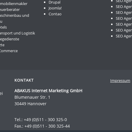
SEO Agen
Drupal
mmobilienmakler
SEO Agen
Joomla!
euerberater
SEO Agen
Contao
aschinenbau und
SEO Agen
au
SEO Agen
tels
SEO Agent
ansport und Logistik
SEO Age
legedienste
zte
-Commerce
KONTAKT
Impressum
ABAKUS Internet Marketing GmbH
ei
Blumenauer Str. 1
30449 Hannover
Tel.:
+49 (0)511 - 300 325-0
Fax.: +49 (0)511 - 300 325-44