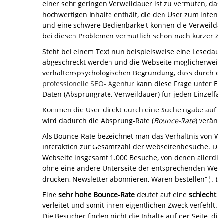
einer sehr geringen Verweildauer ist zu vermuten, das
hochwertigen Inhalte enthält, die den User zum inten
und eine schwere Bedienbarkeit können die Verweildau
bei diesen Problemen vermutlich schon nach kurzer Z
Steht bei einem Text nun beispielsweise eine Lesedaue
abgeschreckt werden und die Webseite möglicherweis
verhaltenspsychologischen Begründung, dass durch 
professionelle SEO- Agentur
kann diese Frage unter E
Daten (Absprungrate, Verweildauer) für jeden Einzelfa
Kommen die User direkt durch eine Sucheingabe auf ei
wird dadurch die Absprung-Rate (
Bounce-Rate
) verän
Als Bounce-Rate bezeichnet man das Verhältnis von 
Interaktion zur Gesamtzahl der Webseitenbesuche. Die
Webseite insgesamt 1.000 Besuche, von denen allerdi
ohne eine andere Unterseite der entsprechenden Webs
drücken, Newsletter abonnieren, Waren bestellen“¦. ),
Eine
sehr hohe Bounce-Rate
deutet auf eine
schlecht
verleitet und somit ihren eigentlichen Zweck verfehlt
Die Besucher finden nicht die Inhalte auf der Seite, 