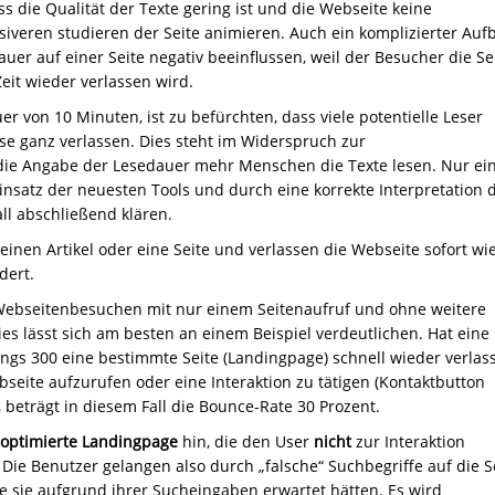
s die Qualität der Texte gering ist und die Webseite keine
siveren studieren der Seite animieren. Auch ein komplizierter Auf
er auf einer Seite negativ beeinflussen, weil der Besucher die Se
eit wieder verlassen wird.
r von 10 Minuten, ist zu befürchten, dass viele potentielle Leser
e ganz verlassen. Dies steht im Widerspruch zur
die Angabe der Lesedauer mehr Menschen die Texte lesen. Nur ei
insatz der neuesten Tools und durch eine korrekte Interpretation 
ll abschließend klären.
nen Artikel oder eine Seite und verlassen die Webseite sofort wi
dert.
Webseitenbesuchen mit nur einem Seitenaufruf und ohne weitere
s lässt sich am besten an einem Beispiel verdeutlichen. Hat eine
ngs 300 eine bestimmte Seite (Landingpage) schnell wieder verlas
eite aufzurufen oder eine Interaktion zu tätigen (Kontaktbutton
 beträgt in diesem Fall die Bounce-Rate 30 Prozent.
 optimierte Landingpage
hin, die den User
nicht
zur Interaktion
. Die Benutzer gelangen also durch „falsche“ Suchbegriffe auf die S
die sie aufgrund ihrer Sucheingaben erwartet hätten. Es wird