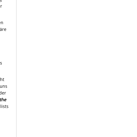
ür
en
äre
s
ht
 uns
der
the
lists