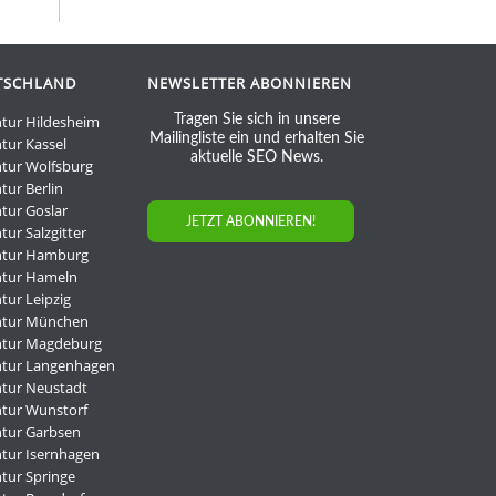
TSCHLAND
NEWSLETTER ABONNIEREN
tur Hildesheim
Tragen Sie sich in unsere
Mailingliste ein und erhalten Sie
tur Kassel
aktuelle SEO News.
tur Wolfsburg
tur Berlin
tur Goslar
JETZT ABONNIEREN!
ur Salzgitter
ntur Hamburg
ntur Hameln
tur Leipzig
ntur München
ntur Magdeburg
ntur Langenhagen
tur Neustadt
tur Wunstorf
tur Garbsen
tur Isernhagen
tur Springe