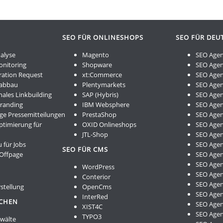
SEO FÜR ONLINESHOPS
SEO FÜR DEU
alyse
Magento
SEO Agen
onitoring
Shopware
SEO Agen
ration Request
xt:Commerce
SEO Agen
kabbau
Plentymarkets
SEO Agen
nales Linkbuilding
SAP (Hybris)
SEO Agen
Branding
IBM Websphere
SEO Agent
ge Pressemitteilungen
PrestaShop
SEO Age
ptimierung für
OXID Onlineshops
SEO Age
JTL-Shop
SEO Agen
 für Jobs
SEO Age
SEO FÜR CMS
 Offpage
SEO Age
SEO Age
WordPress
SEO Agen
Conterior
SEO Agen
stellung
OpenCms
SEO Agen
InterRed
NCHEN
SEO Agen
XIST4C
SEO Agen
TYPO3
nwälte