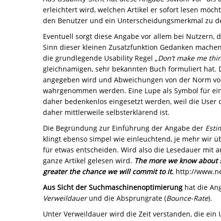
erleichtert wird, welchen Artikel er sofort lesen möch
den Benutzer und ein Unterscheidungsmerkmal zu de
Eventuell sorgt diese Angabe vor allem bei Nutzern, d
Sinn dieser kleinen Zusatzfunktion Gedanken machen
die grundlegende Usability Regel
„Don’t make me thin
gleichnamigen, sehr bekannten Buch formuliert hat. D
angegeben wird und Abweichungen von der Norm vom 
wahrgenommen werden. Eine Lupe als Symbol für ein
daher bedenkenlos eingesetzt werden, weil die User 
daher mittlerweile selbsterklärend ist.
Die Begründung zur Einführung der Angabe der
Esti
klingt ebenso simpel wie einleuchtend, je mehr wir ü
für etwas entscheiden. Wird also die Lesedauer mit a
ganze Artikel gelesen wird.
The more we know about so
greater the chance we will commit to it.
http://www.ne
Aus Sicht der Suchmaschinenoptimierung
hat die Ang
Verweildauer
und die Absprungrate (
Bounce-Rate
).
Unter Verweildauer wird die Zeit verstanden, die ein U