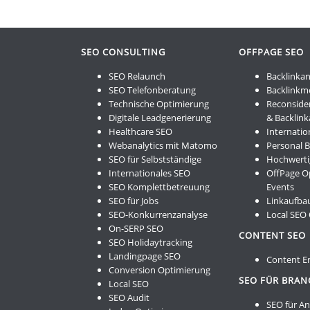
SEO CONSULTING
OFFPAGE SEO
SEO Relaunch
Backlinkan
SEO Telefonberatung
Backlinkm
Technische Optimierung
Reconside
Digitale Leadgenerierung
& Backlin
Healthcare SEO
Internatio
Webanalytics mit Matomo
Personal 
SEO für Selbstständige
Hochwerti
Internationales SEO
OffPage O
SEO Komplettbetreuung
Events
SEO für Jobs
Linkaufbau
SEO-Konkurrenzanalyse
Local SEO
On-SERP SEO
CONTENT SEO
SEO Holidaytracking
Landingpage SEO
Content Er
Conversion Optimierung
SEO FÜR BRA
Local SEO
SEO Audit
SEO für A