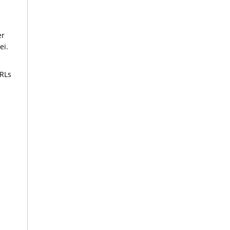
er
ei.
URLs