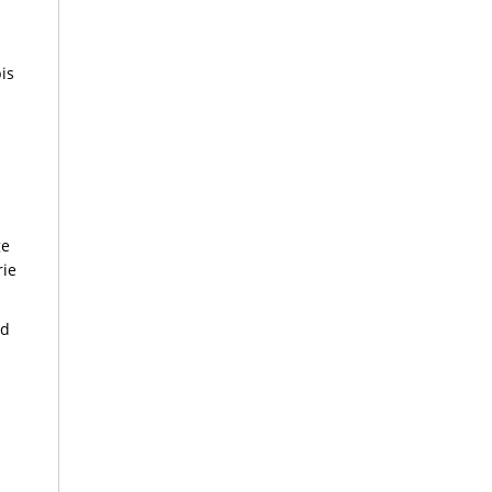
is
ge
rie
nd