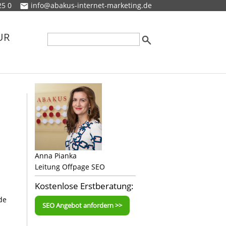
25 0
info@abakus-internet-marketing.de
UR
Anna Pianka
Leitung Offpage SEO
Kostenlose Erstberatung:
de
SEO Angebot anfordern >>