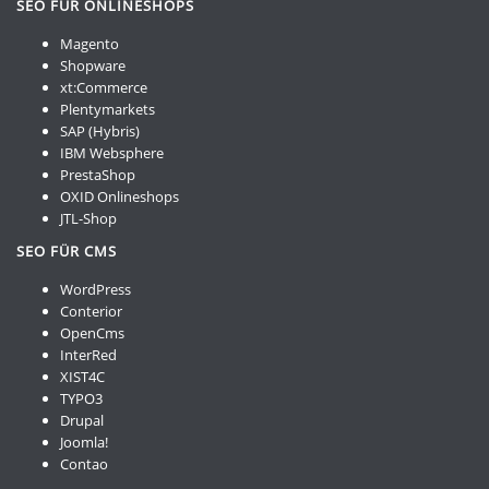
SEO FÜR ONLINESHOPS
Magento
Shopware
xt:Commerce
Plentymarkets
SAP (Hybris)
IBM Websphere
PrestaShop
OXID Onlineshops
JTL-Shop
SEO FÜR CMS
WordPress
Conterior
OpenCms
InterRed
XIST4C
TYPO3
Drupal
Joomla!
Contao