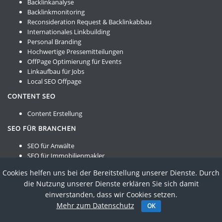
Backlinkanalyse
Backlinkmonitoring
Reconsideration Request & Backlinkabbau
Internationales Linkbuilding
Personal Branding
Hochwertige Pressemitteilungen
OffPage Optimierung für Events
Linkaufbau für Jobs
Local SEO Offpage
CONTENT SEO
Content Erstellung
SEO FÜR BRANCHEN
SEO für Anwälte
SEO für Immobilienmakler
SEO für Steuerberater
Cookies helfen uns bei der Bereitstellung unserer Dienste. Durch
SEO für Maschinenbau und Anlagenbau
die Nutzung unserer Dienste erklären Sie sich damit
SEO für Hotels
einverstanden, dass wir Cookies setzen.
SEO für Transport und Logistik
Mehr zum Datenschutz
SEO für Pflegedienste
OK
SEO für Ärzte