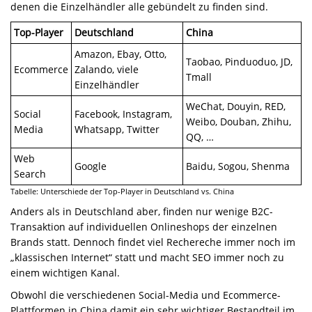
denen die Einzelhändler alle gebündelt zu finden sind.
Top-Player
Deutschland
China
Amazon, Ebay, Otto,
Taobao, Pinduoduo, JD,
Ecommerce
Zalando, viele
Tmall
Einzelhändler
WeChat, Douyin, RED,
Social
Facebook, Instagram,
Weibo, Douban, Zhihu,
Media
Whatsapp, Twitter
QQ, …
Web
Google
Baidu, Sogou, Shenma
Search
Tabelle: Unterschiede der Top-Player in Deutschland vs. China
Anders als in Deutschland aber, finden nur wenige B2C-
Transaktion auf individuellen Onlineshops der einzelnen
Brands statt. Dennoch findet viel Rechereche immer noch im
„klassischen Internet“ statt und macht SEO immer noch zu
einem wichtigen Kanal.
Obwohl die verschiedenen Social-Media und Ecommerce-
Plattformen in China damit ein sehr wichtiger Bestandteil im