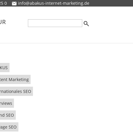
25 0
info@abakus-internet-marketing.de
UR
KUS
tent Marketing
rnationales SEO
rviews
und SEO
Page SEO