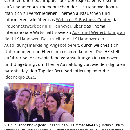
vertiefen und neue Impulse aus der regionalen Wirtschaft
aufzunehmen.An Thementischen der IHK Hannover konnte
man sich zu verschiedenen Themen austauschen und
informieren, wie über das
Welcome & Business Center
, das
Frauennetzwerk der IHK Hannover
, über das Thema
internationale Wirtschaft sowie zu
Aus- und Weiterbildung an
der IHK Hannover. Dazu stellt die IHK Hannover ein
Ausbildungsmarketing-Angebot bereit
, durch welches sich
Unternehmen und Eltern informieren können. Die IHK stellt
auf Ihrer Seite verschiedene Veranstaltungen in Hannover
und Umgebung zum Thema Ausbildung vor, wie den digitalen
parents day, den Tag der Berufsorientierung oder die
Ideenexpo 2026
.
V. l. n. r.: Anna Pianka (Abteilungsleitung SEO OffPage ABAKUS ), Melanie Thiem
(Inhaberin Die Löwin), Sandra Kuwatsch (Vorstandsmitglied AOK Niedersachsen)