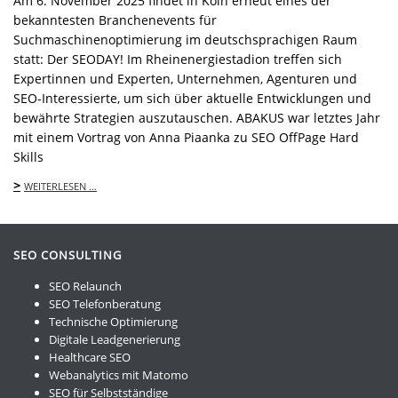
Am 6. November 2025 findet in Köln erneut eines der
bekanntesten Branchenevents für
Suchmaschinenoptimierung im deutschsprachigen Raum
statt: Der SEODAY! Im Rheinenergiestadion treffen sich
Expertinnen und Experten, Unternehmen, Agenturen und
SEO-Interessierte, um sich über aktuelle Entwicklungen und
bewährte Strategien auszutauschen. ABAKUS war letztes Jahr
mit einem Vortrag von Anna Piaanka zu SEO OffPage Hard
Skills
>
WEITERLESEN …
SEO CONSULTING
SEO Relaunch
SEO Telefonberatung
Technische Optimierung
Digitale Leadgenerierung
Healthcare SEO
Webanalytics mit Matomo
SEO für Selbstständige