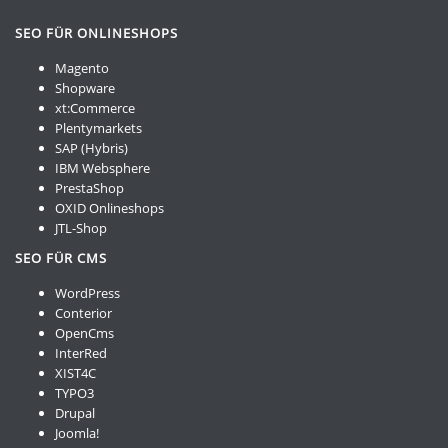
SEO FÜR ONLINESHOPS
Magento
Shopware
xt:Commerce
Plentymarkets
SAP (Hybris)
IBM Websphere
PrestaShop
OXID Onlineshops
JTL-Shop
SEO FÜR CMS
WordPress
Conterior
OpenCms
InterRed
XIST4C
TYPO3
Drupal
Joomla!