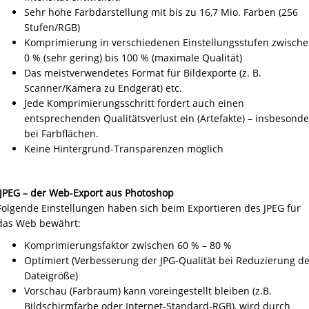
Sehr hohe Farbdarstellung mit bis zu 16,7 Mio. Farben (256
Stufen/RGB)
Komprimierung in verschiedenen Einstellungsstufen zwisch
0 % (sehr gering) bis 100 % (maximale Qualität)
Das meistverwendetes Format für Bildexporte (z. B.
Scanner/Kamera zu Endgerät) etc.
Jede Komprimierungsschritt fordert auch einen
entsprechenden Qualitätsverlust ein (Artefakte) – insbesond
bei Farbflächen.
Keine Hintergrund-Transparenzen möglich
JPEG – der Web-Export aus Photoshop
Folgende Einstellungen haben sich beim Exportieren des JPEG für
das Web bewährt:
Komprimierungsfaktor zwischen 60 % – 80 %
Optimiert (Verbesserung der JPG-Qualität bei Reduzierung de
Dateigröße)
Vorschau (Farbraum) kann voreingestellt bleiben (z.B.
Bildschirmfarbe oder Internet-Standard-RGB), wird durch