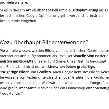
und viele weitere.
Da es in diesem
Artikel aber speziell um die Bildoptimierung
als Tei
der
technischen Google Optimierung
geht, werde ich primär auf
diesen Punkt eingehen.
Wozu überhaupt Bilder verwenden?
Wie wir alle wissen, werden Bilder vom menschlichen Gehirn besse
interpretiert und aufgenommen als Text. Der
visuelle Sinn
ist der
meisten ausgeprägte
unserer fünf Sinne. Unser Gehirn bevorzugt
also Bilder. Und nicht nur wir Menschen lieben
großartige,
einzigartige
Bilder
und
Grafiken
. Auch Google liebt sie: Bilder, welc
die Aussage von Texten unterstreichen oder Grafiken, die Fachliche
besser veranschaulichen. Was wäre die Webseite eines Fotografen
ohne große, imposante Motive? Oder ein Onlineshop ohne vielfälti
Produktbilder?