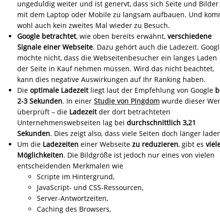
ungeduldig weiter und ist genervt, dass sich Seite und Bilder
mit dem Laptop oder Mobile zu langsam aufbauen. Und kom
wohl auch kein zweites Mal wieder zu Besuch.
Google betrachtet
, wie oben bereits erwähnt,
verschiedene
Signale
einer Webseite
. Dazu gehört auch die Ladezeit. Goog
möchte nicht, dass die Webseitenbesucher ein langes Laden
der Seite in Kauf nehmen müssen. Wird das nicht beachtet,
kann dies negative Auswirkungen auf Ihr Ranking haben.
Die
optimale Ladezeit
liegt laut der Empfehlung von Google
b
2-3 Sekunden
. In einer
Studie von Pingdom
wurde dieser Wer
überprüft – die
Ladezeit
der dort betrachteten
Unternehmenswebseiten lag bei
durchschnittlich 3,21
Sekunden
. Dies zeigt also, dass viele Seiten doch länger lade
Um die
Ladezeiten
einer Webseite
zu reduzieren
, gibt es
viel
Möglichkeiten
. Die Bildgröße ist jedoch nur eines von vielen
entscheidenden Merkmalen wie
Scripte im Hintergrund,
JavaScript- und CSS-Ressourcen,
Server-Antwortzeiten,
Caching des Browsers,