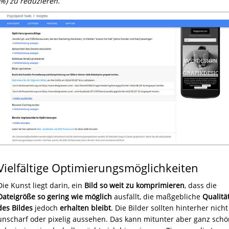
%) zu reduzieren.
Vielfältige Optimierungsmöglichkeiten
Die Kunst liegt darin, ein
Bild so weit zu komprimieren
, dass die
Dateigröße so gering wie möglich
ausfällt, die maßgebliche
Qualitä
des Bildes
jedoch
erhalten bleibt
. Die Bilder sollten hinterher nicht
unscharf oder pixelig aussehen. Das kann mitunter aber ganz schö