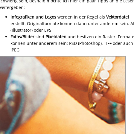
schwierig sein, deshalb möchte ich hier ein paar Tipps an die Leser
weitergeben:
Infografiken und Logos
werden in der Regel als
Vektordatei
erstellt. Originalformate können dann unter anderem sein: A
(Illustrator) oder EPS.
Fotos/Bilder
sind
Pixeldaten
und besitzen ein Raster. Format
können unter anderem sein: PSD (Photoshop), TIFF oder auch
JPEG.