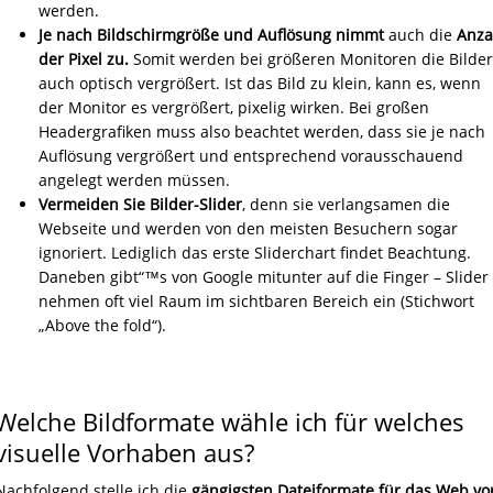
werden.
Je nach Bildschirmgröße und Auflösung nimmt
auch die
Anza
der Pixel zu.
Somit werden bei größeren Monitoren die Bilder
auch optisch vergrößert. Ist das Bild zu klein, kann es, wenn
der Monitor es vergrößert, pixelig wirken. Bei großen
Headergrafiken muss also beachtet werden, dass sie je nach
Auflösung vergrößert und entsprechend vorausschauend
angelegt werden müssen.
Vermeiden Sie Bilder-Slider
, denn sie verlangsamen die
Webseite und werden von den meisten Besuchern sogar
ignoriert. Lediglich das erste Sliderchart findet Beachtung.
Daneben gibt“™s von Google mitunter auf die Finger – Slider
nehmen oft viel Raum im sichtbaren Bereich ein (Stichwort
„Above the fold“).
Welche Bildformate wähle ich für welches
visuelle Vorhaben aus?
Nachfolgend stelle ich die
gängigsten Dateiformate für das Web
vo