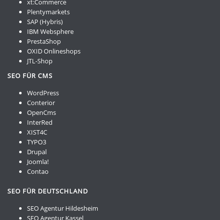
xt:Commerce
Plentymarkets
SAP (Hybris)
IBM Websphere
PrestaShop
OXID Onlineshops
JTL-Shop
SEO FÜR CMS
WordPress
Conterior
OpenCms
InterRed
XIST4C
TYPO3
Drupal
Joomla!
Contao
SEO FÜR DEUTSCHLAND
SEO Agentur Hildesheim
SEO Agentur Kassel