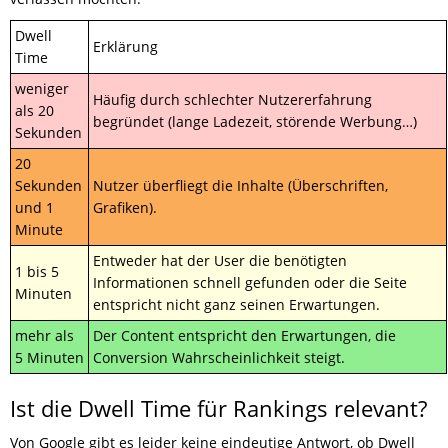
Dwell
Erklärung
Time
weniger
Häufig durch schlechter Nutzererfahrung
als 20
begründet (lange Ladezeit, störende Werbung…)
Sekunden
20
Sekunden
Nutzer überfliegt die Inhalte (Überschriften,
und 1
Grafiken).
Minute
Entweder hat der User die benötigten
1 bis 5
Informationen schnell gefunden oder die Seite
Minuten
entspricht nicht ganz seinen Erwartungen.
mehr als
Der Content entspricht den Erwartungen, die
5 Minuten
Conversion Wahrscheinlichkeit steigt.
Ist die Dwell Time für Rankings relevant?
Von Google gibt es leider keine eindeutige Antwort, ob Dwell