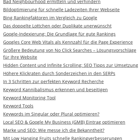
Bad Neighbourhood ermitteln und verhindern
Bildoptimierung für schnelle Ladezeiten Ihrer Webseite
Bing Rankingfaktoren im Vergleich zu Google
Das doppelte Lottchen oder Duplikate unerwünscht
Google-Indexierung: Die Grundlage für gute Rankings
Googles Core Web Vitals als Kennzahl für die Page Experience
Größere Bedeutung von No Click Searches – Lösungsvorschläge
für Ihre Website
Hidden Content und Infinite Scrolling: SEO Tipps zur Umsetzung
Höhere Klickraten durch Sonderzeichen in den SERPs
In 3 Schritten zur perfekten Keyword Recherche
Keyword Kannibalismus erkennen und beseitigen
Keyword Monitoring Tool
Keyword Tools
Keywords im Singular oder Plural optimieren?
Local SEO & Google My Business (GMB) Eintrag optimieren
Marke und SEO: Wie messe ich die Bekanntheit?
Mit Low Hanging Fruits schnelle Rankingverbesserungen