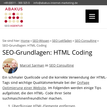
+49 (0)511 - 300 325 0
info@abakus-internet-marketing.de
Sie sind hier:
Home
»
SEO-Wissen
»
SEO Leitfäden
»
SEO Consulting
»
SEO-Grundlagen: HTML Coding
SEO-Grundlagen: HTML Coding
Marcel Sarman
in
SEO Consulting
Ein schmaler Quellcode und die korrekte Verwendung der HTML-
Tags sind wichtige Qualitätsmerkmale bei der
OnPage
Optimierung einer Website
. Im Folgenden werden einige Tips
aufgelistet, die den HTML- Code Ihrer Seite
suchmaschinenfreundlicher machen.
Überflüssige HTML-Elemente entfernen