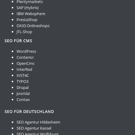
Plentymarkets
SAP (Hybris)
IBM Websphere
PrestaShop
OXID Onlineshops
JTL-Shop
SEO FÜR CMS
WordPress
Conterior
OpenCms
InterRed
XIST4C
TYPO3
Drupal
Joomla!
Contao
SEO FÜR DEUTSCHLAND
SEO Agentur Hildesheim
SEO Agentur Kassel
SEO Agentur Wolfsburg