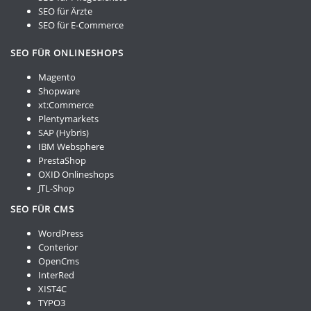
SEO für Ärzte
SEO für E-Commerce
SEO FÜR ONLINESHOPS
Magento
Shopware
xt:Commerce
Plentymarkets
SAP (Hybris)
IBM Websphere
PrestaShop
OXID Onlineshops
JTL-Shop
SEO FÜR CMS
WordPress
Conterior
OpenCms
InterRed
XIST4C
TYPO3