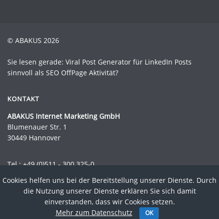
© ABAKUS 2026
Sie lesen gerade: Viral Post Generator für LinkedIn Posts
sinnvoll als SEO OffPage Aktivität?
KONTAKT
ABAKUS Internet Marketing GmbH
Blumenauer Str. 1
30449 Hannover
Tel.:
+49 (0)511 - 300 325-0
Fax.: +49 (0)511 - 300 325-44
Cookies helfen uns bei der Bereitstellung unserer Dienste. Durch
Mail:
info@abakus-internet-marketing.de
die Nutzung unserer Dienste erklären Sie sich damit
einverstanden, dass wir Cookies setzen.
Impressum
Datenschutz
AGB
Newsletter
Kontakt
Sitemap
Mehr zum Datenschutz
OK