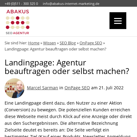
+49 (0)511 - 300 325 0
info@abakus-internet-marketing.de
Sie sind hier:
Home
»
Wissen
»
SEO Blog
»
OnPage SEO
»
Landingpage: Agentur beauftragen oder selbst machen?
Landingpage: Agentur
beauftragen oder selbst machen?
Marcel Sarman
in
OnPage SEO
am 21. Juli 2022
Eine Landingpage dient dazu, den Nutzer zu einer Aktion
(Conversion) zu bewegen. Die potenziellen Kunden erreichen
diese Webseite meist durch Klick auf eine Anzeige oder direkt
aus den Suchergebnissen. Die alternative Bezeichnung
Zielseite deutet es bereits an: Die Seite verfolgt ein
bestimmtes Ziel (Kauf eines Produkts, Newsletter-Anmeldung